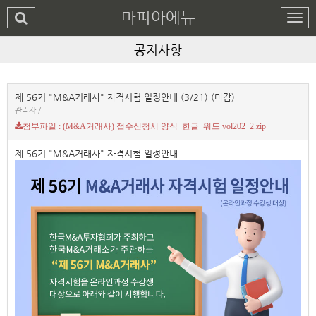
마피아에듀
공지사항
제 56기 "M&A거래사" 자격시험 일정안내 (3/21) (마감)
관리자 /
첨부파일 : (M&A거래사) 접수신청서 양식_한글_워드 vol202_2.zip
제 56기 "M&A거래사" 자격시험 일정안내