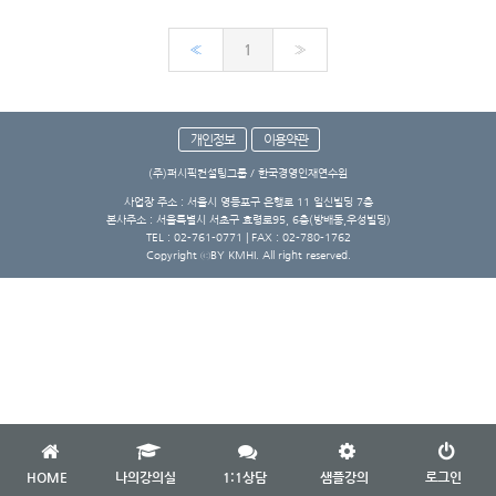
«
1
»
개인정보
이용약관
(주)퍼시픽컨설팅그룹 / 한국경영인재연수원
사업장 주소 : 서울시 영등포구 은행로 11 일신빌딩 7층
본사주소 : 서울특별시 서초구 효령로95, 6층(방배동,우성빌딩)
TEL : 02-761-0771 | FAX : 02-780-1762
Copyright ⓒBY KMHI. All right reserved.
HOME
나의강의실
1:1상담
샘플강의
로그인