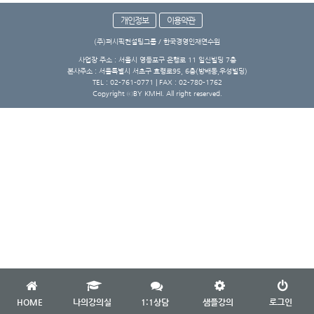
개인정보
이용약관
(주)퍼시픽컨설팅그룹 / 한국경영인재연수원
사업장 주소 : 서울시 영등포구 은행로 11 일신빌딩 7층
본사주소 : 서울특별시 서초구 효령로95, 6층(방배동,우성빌딩)
TEL : 02-761-0771 | FAX : 02-780-1762
Copyright ⓒBY KMHI. All right reserved.
HOME
나의강의실
1:1상담
샘플강의
로그인